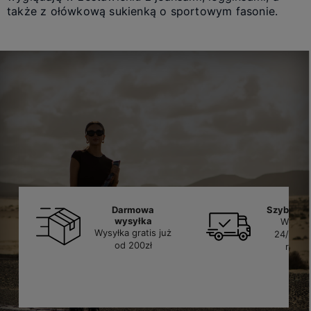
także z ołówkową sukienką o sportowym fasonie.
Darmowa
Szybka d
wysyłka
Wysyłk
Wysyłka gratis już
24/48h 
od 200zł
roboc