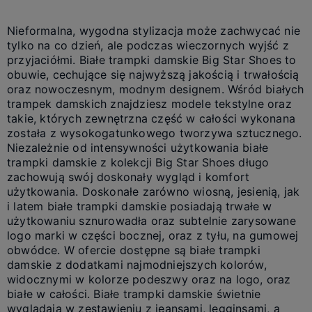
Nieformalna, wygodna stylizacja może zachwycać nie
tylko na co dzień, ale podczas wieczornych wyjść z
przyjaciółmi. Białe trampki damskie Big Star Shoes to
obuwie, cechujące się najwyższą jakością i trwałością
oraz nowoczesnym, modnym designem. Wśród białych
trampek damskich znajdziesz modele tekstylne oraz
takie, których zewnętrzna część w całości wykonana
została z wysokogatunkowego tworzywa sztucznego.
Niezależnie od intensywności użytkowania białe
trampki damskie z kolekcji Big Star Shoes długo
zachowują swój doskonały wygląd i komfort
użytkowania. Doskonałe zarówno wiosną, jesienią, jak
i latem białe trampki damskie posiadają trwałe w
użytkowaniu sznurowadła oraz subtelnie zarysowane
logo marki w części bocznej, oraz z tyłu, na gumowej
obwódce. W ofercie dostępne są białe trampki
damskie z dodatkami najmodniejszych kolorów,
widocznymi w kolorze podeszwy oraz na logo, oraz
białe w całości. Białe trampki damskie świetnie
wyglądają w zestawieniu z jeansami, legginsami, a