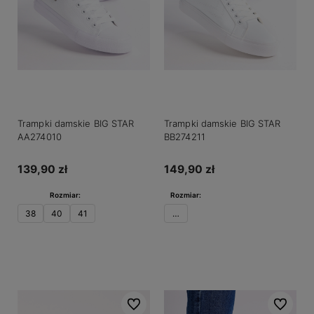
Trampki damskie BIG STAR
Trampki damskie BIG STAR
AA274010
BB274211
139,90 zł
149,90 zł
Rozmiar:
Rozmiar:
38
40
41
36
Do koszyka
Do koszyka
Do ulubionych
Do ulubio