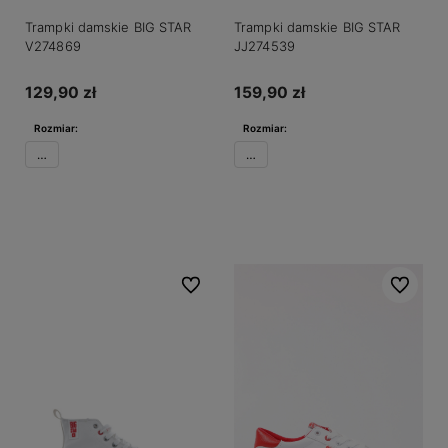
Trampki damskie BIG STAR
Trampki damskie BIG STAR
V274869
JJ274539
129,90 zł
159,90 zł
Rozmiar:
Rozmiar:
37
38
Do koszyka
Do koszyka
Do ulubionych
Do ulubio