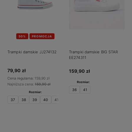
50%
PROMOCJA
Trampki damskie JJ274132
Trampki damskie BIG STAR
EE274311
79,90 zł
159,90 zł
Cena regularna:
159,90 zł
Rozmiar:
Najniższa cena:
159,90 zł
36
41
Rozmiar:
37
38
39
40
41
Do koszyka
Do koszyka