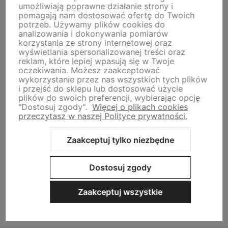
Moje konto
umożliwiają poprawne działanie strony i
pomagają nam dostosować ofertę do Twoich
potrzeb. Używamy plików cookies do
analizowania i dokonywania pomiarów
O nas
korzystania ze strony internetowej oraz
wyświetlania spersonalizowanej treści oraz
reklam, które lepiej wpasują się w Twoje
Tu jesteśmy
oczekiwania. Możesz zaakceptować
wykorzystanie przez nas wszystkich tych plików
i przejść do sklepu lub dostosować użycie
plików do swoich preferencji, wybierając opcję
"Dostosuj zgody".
Więcej o plikach cookies
przeczytasz w naszej Polityce prywatności.
Zaakceptuj tylko niezbędne
Sklep internetowy Shoper Premium
Szablon Shoper Modern 3.0™
od GrowCommerce
Dostosuj zgody
Zaakceptuj wszystkie