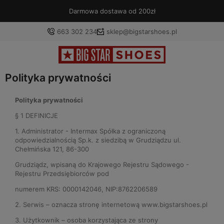
Darmowa dostawa od 200zł
663 302 234
sklep@bigstarshoes.pl
Polityka prywatności
Polityka prywatności
§ 1 DEFINICJE
1. Administrator - Intermax Spółka z ograniczoną
odpowiedzialnością Sp.k. z siedzibą w Grudziądzu ul.
Chełmińska 121, 86-300
Grudziądz, wpisaną do Krajowego Rejestru Sądowego -
Rejestru Przedsiębiorców pod
numerem KRS: 0000142046, NIP:8762206589
2. Serwis – oznacza stronę internetową www.bigstarshoes.pl
3. Użytkownik – osoba korzystająca ze strony