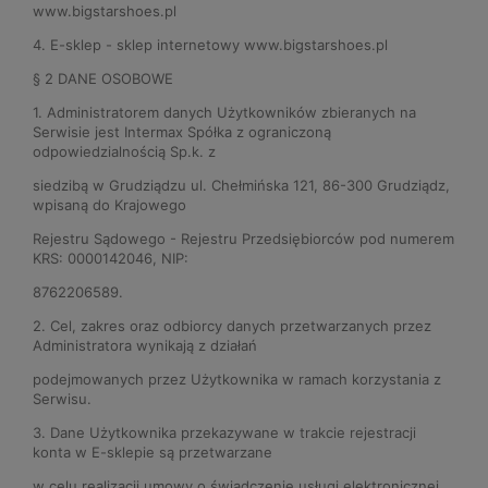
www.bigstarshoes.pl
4. E-sklep - sklep internetowy www.bigstarshoes.pl
§ 2 DANE OSOBOWE
1. Administratorem danych Użytkowników zbieranych na
Serwisie jest Intermax Spółka z ograniczoną
odpowiedzialnością Sp.k. z
siedzibą w Grudziądzu ul. Chełmińska 121, 86-300 Grudziądz,
wpisaną do Krajowego
Rejestru Sądowego - Rejestru Przedsiębiorców pod numerem
KRS: 0000142046, NIP:
8762206589.
2. Cel, zakres oraz odbiorcy danych przetwarzanych przez
Administratora wynikają z działań
podejmowanych przez Użytkownika w ramach korzystania z
Serwisu.
3. Dane Użytkownika przekazywane w trakcie rejestracji
konta w E-sklepie są przetwarzane
w celu realizacji umowy o świadczenie usługi elektronicznej