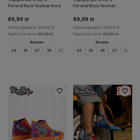
Pol'and'Rock Festival Rock
Pol'and'Rock Festival
Mozaika
89,99 zł
89,99 zł
Cena regularna:
159,99 zł
Cena regularna:
159,99 zł
Najniższa cena:
99,99 zł
Najniższa cena:
99,99 zł
Rozmiar:
Rozmiar:
34
35
37
38
39
40
34
42
35
36
37
38
3
Do koszyka
Do koszyka
Do ulubionych
Do ulubi