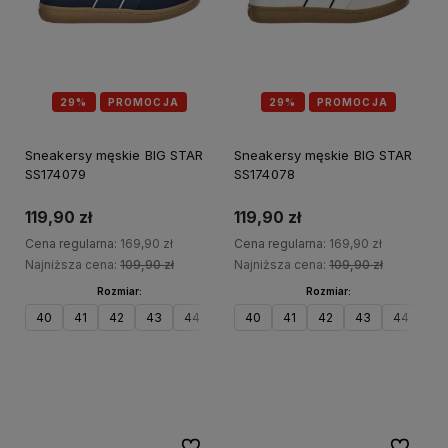
29%
PROMOCJA
29%
PROMOCJA
Sneakersy męskie BIG STAR
Sneakersy męskie BIG STAR
SS174079
SS174078
119,90 zł
119,90 zł
Cena regularna:
169,90 zł
Cena regularna:
169,90 zł
Najniższa cena:
109,90 zł
Najniższa cena:
109,90 zł
Rozmiar:
Rozmiar:
40
41
42
43
44
45
40
46
41
42
43
44
45
Do koszyka
Do koszyka
Do ulubionych
Do ulubi