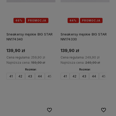
46%
PROMOCJA
44%
PROMOCJA
Sneakersy męskie BIG STAR
Sneakersy męskie BIG STAR
NN174340
NN174330
139,90 zł
139,90 zł
Cena regularna:
259,90 zł
Cena regularna:
249,90 zł
Najniższa cena:
159,90 zł
Najniższa cena:
249,90 zł
Rozmiar:
Rozmiar:
41
42
43
44
45
46
41
42
43
44
45
Do koszyka
Do koszyka
Do ulubionych
Do ulubi