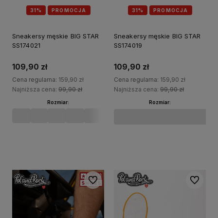
31%
PROMOCJA
31%
PROMOCJA
Sneakersy męskie BIG STAR
Sneakersy męskie BIG STAR
SS174021
SS174019
109,90 zł
109,90 zł
Cena regularna:
159,90 zł
Cena regularna:
159,90 zł
Najniższa cena:
99,90 zł
Najniższa cena:
99,90 zł
Rozmiar:
Rozmiar:
40
41
42
43
44
Do koszyka
Do koszyka
Do ulubionych
Do ulubi