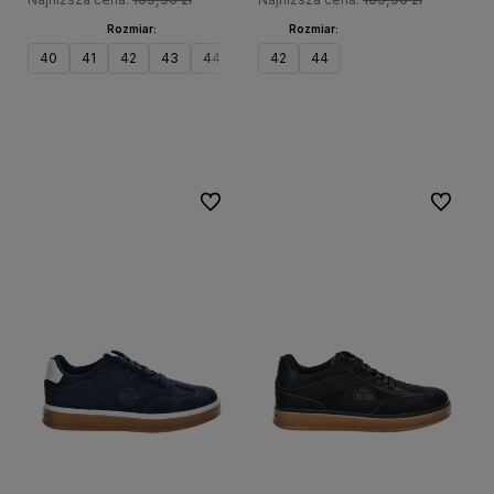
Rozmiar:
Rozmiar:
40
41
42
43
44
42
44
Do koszyka
Do koszyka
Do ulubionych
Do ulubi