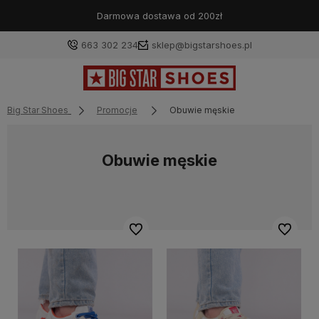
Wygodne zwroty
663 302 234
sklep@bigstarshoes.pl
Big Star Shoes
Promocje
Obuwie męskie
Obuwie męskie
Do ulubionych
Do ulubi