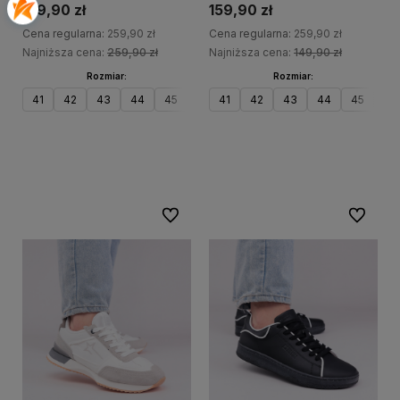
139,90 zł
159,90 zł
Cena regularna:
259,90 zł
Cena regularna:
259,90 zł
Najniższa cena:
259,90 zł
Najniższa cena:
149,90 zł
Rozmiar:
Rozmiar:
41
42
43
44
45
46
41
42
43
44
45
46
Do koszyka
Do koszyka
Do ulubionych
Do ulubi