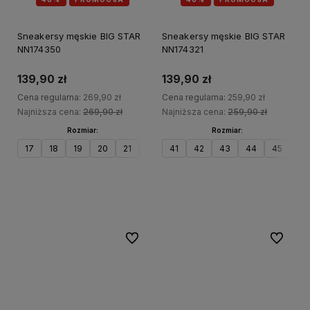
Sneakersy męskie BIG STAR
Sneakersy męskie BIG STAR
NN174350
NN174321
139,90 zł
139,90 zł
Cena regularna:
269,90 zł
Cena regularna:
259,90 zł
Najniższa cena:
269,90 zł
Najniższa cena:
259,90 zł
Rozmiar:
Rozmiar:
17
18
19
20
21
30
41
32
42
31
43
33
44
28
45
29
2
Do koszyka
Do koszyka
Do ulubionych
Do ulubi