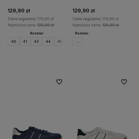
129,90 zł
129,90 zł
Cena regularna:
179,90 zł
Cena regularna:
179,90 zł
Najniższa cena:
129,90 zł
Najniższa cena:
129,90 zł
Rozmiar:
Rozmiar:
40
41
43
44
45
41
Do koszyka
Do koszyka
Do ulubionych
Do ulubi