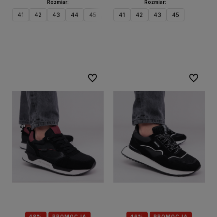
Rozmiar:
Rozmiar:
41
42
43
44
45
41
42
43
45
Do koszyka
Do koszyka
Do ulubionych
Do ulubi
48%
PROMOCJA
46%
PROMOCJA