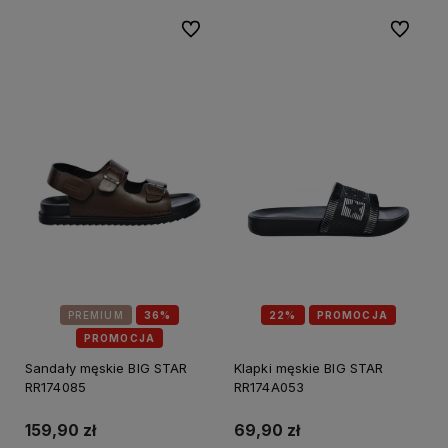
Do ulubionych
Do ulubi
PREMIUM
36%
22%
PROMOCJA
PROMOCJA
Sandały męskie BIG STAR
Klapki męskie BIG STAR
RR174085
RR174A053
159,90 zł
69,90 zł