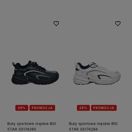
Do koszyka
Do koszyka
Do ulubionych
Do ulubi
28%
PROMOCJA
28%
PROMOCJA
Buty sportowe męskie BIG
Buty sportowe męskie BIG
STAR SS174285
STAR SS174284