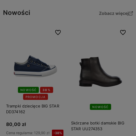
Nowości
Zobacz więcej
Do ulubionych
Do ulubi
NOWOŚĆ
38%
PROMOCJA
Trampki dziecięce BIG STAR
NOWOŚĆ
DD374162
Skórzane botki damskie BIG
80,00 zł
STAR UU274353
Cena regularna:
129,90 zł
-38%