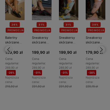
26%
31%
31%
38%
PROMOCJA
PROMOCJA
PROMOCJA
PROMOCJA
Baleriny
Sneakersy
Sneakersy
Sneakersy
skórzane
skórzane
skórzane
skórzane
damskie BIG
damskie BIG
damskie BIG
damskie BIG
STAR
STAR
STAR
STAR
199,90 zł
199,90 zł
199,90 zł
179,90 zł
TT274943
TT274602
TT274601
TT274600
Cena
Cena
Cena
Cena
regularna:
regularna:
regularna:
regularna:
269,90 zł
289,90 zł
289,90 zł
289,90 zł
-26%
-31%
-31%
-38%
Najniższa
Najniższa
Najniższa
Najniższa
cena:
cena:
cena:
cena:
215,92 zł
231,92 zł
231,92 zł
220,15 zł
Do
Do
Do
Do
koszyka
koszyka
koszyka
koszyka