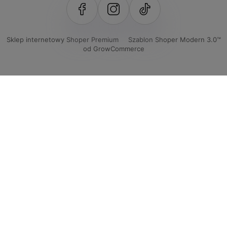
Sklep internetowy Shoper Premium
Szablon Shoper Modern 3.0™
od GrowCommerce