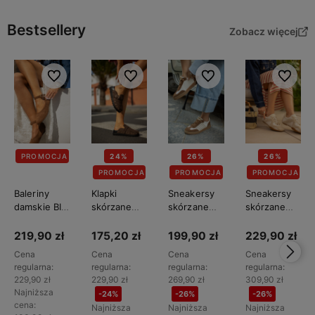
Bestsellery
Zobacz więcej
Do ulubionych
Do ulubionych
Do ulubionych
Do ulubi
PROMOCJA
24%
26%
26%
PROMOCJA
PROMOCJA
PROMOCJA
Baleriny
Klapki
Sneakersy
Sneakersy
damskie BIG
skórzane
skórzane
skórzane
STAR
damskie BIG
damskie BIG
damskie BIG
TT274211
STAR
STAR
STAR
219,90 zł
175,20 zł
199,90 zł
229,90 zł
TT274952
TT274713
TT274577
Cena
Cena
Cena
Cena
regularna:
regularna:
regularna:
regularna:
229,90 zł
229,90 zł
269,90 zł
309,90 zł
Najniższa
-24%
-26%
-26%
cena:
Najniższa
Najniższa
Najniższa