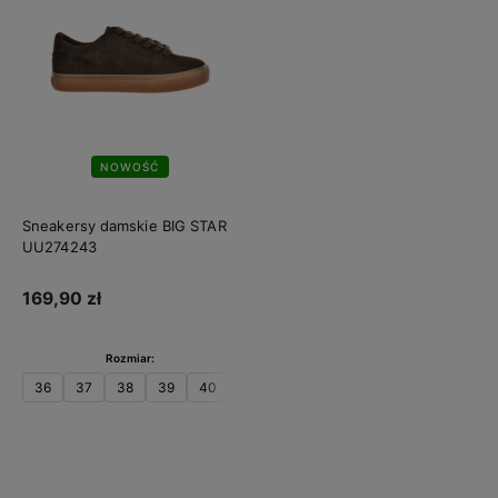
NOWOŚĆ
Sneakersy damskie BIG STAR
UU274243
169,90 zł
Rozmiar:
36
37
38
39
40
41
Do koszyka