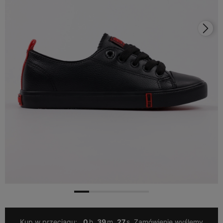
Kup w przeciągu:
0
39
26
Zamówienie wyślemy