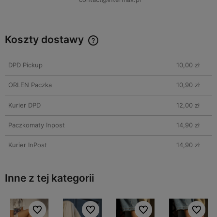
Koszty dostawy
DPD Pickup
10,00 zł
ORLEN Paczka
10,90 zł
Kurier DPD
12,00 zł
Paczkomaty Inpost
14,90 zł
Kurier InPost
14,90 zł
Inne z tej kategorii
bionych
bionych
Do ulubionych
Do ulubionych
Do ulubionych
Do ulubionych
Do ulubionych
Do ulubionych
Do ulubi
Do ulubi