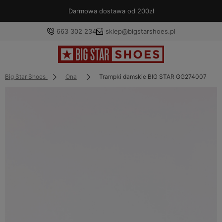
Darmowa dostawa od 200zł
663 302 234
sklep@bigstarshoes.pl
Big Star Shoes
Ona
Trampki damskie BIG STAR GG274007