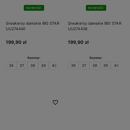
NOWOŚĆ
NOWOŚĆ
Sneakersy damskie BIG STAR
Sneakersy damskie BIG STAR
UU274440
UU274438
199,90 zł
199,90 zł
Rozmiar:
Rozmiar:
36
37
38
39
40
41
36
37
38
39
40
41
Do koszyka
Do koszyka
Do ulubionych