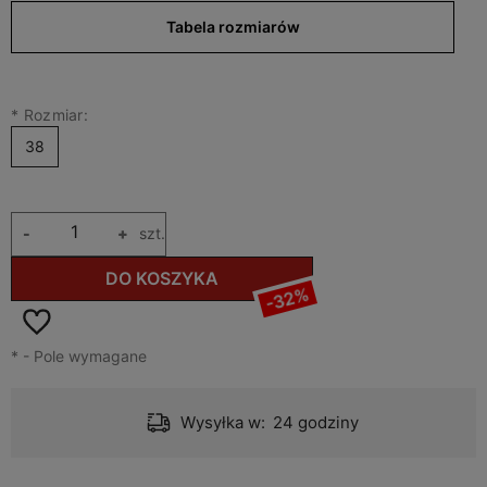
Tabela rozmiarów
*
Rozmiar:
38
-
+
szt.
DO KOSZYKA
-32%
*
- Pole wymagane
Wysyłka w:
24 godziny