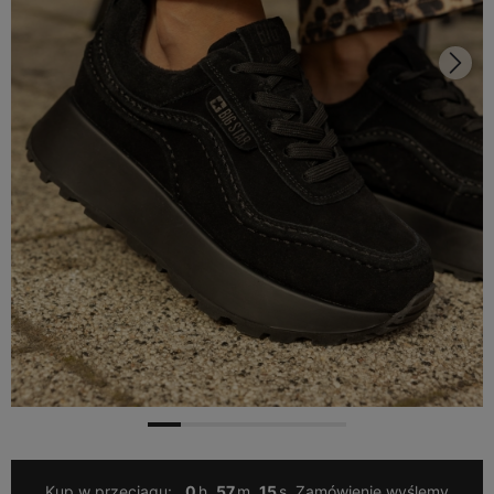
Kup w przeciągu:
0
57
13
Zamówienie wyślemy