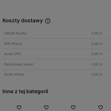
Koszty dostawy
ORLEN Paczka
0,00 zł
DPD Pickup
0,00 zł
Kurier DPD
0,00 zł
Paczkomaty Inpost
0,00 zł
Kurier InPost
0,00 zł
Inne z tej kategorii
bionych
bionych
Do ulubionych
Do ulubionych
Do ulubionych
Do ulubionych
Do ulubionych
Do ulubionych
Do ulubi
Do ulubi