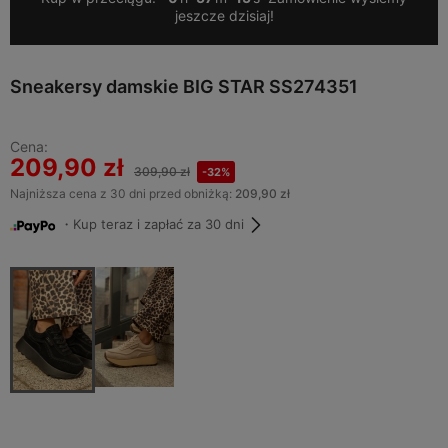
jeszcze dzisiaj!
Sneakersy damskie BIG STAR SS274351
Cena:
209,90 zł
309,90 zł
-32%
Najniższa cena z 30 dni przed obniżką:
209,90 zł
・Kup teraz i zapłać za 30 dni