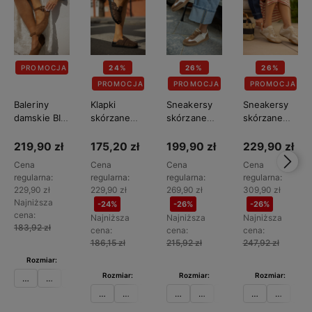
PROMOCJA
24%
26%
26%
PROMOCJA
PROMOCJA
PROMOCJA
Baleriny
Klapki
Sneakersy
Sneakersy
damskie BIG
skórzane
skórzane
skórzane
STAR
damskie BIG
damskie BIG
damskie BIG
TT274211
STAR
STAR
STAR
219,90 zł
175,20 zł
199,90 zł
229,90 zł
TT274952
TT274713
TT274577
Cena
Cena
Cena
Cena
regularna:
regularna:
regularna:
regularna:
229,90 zł
229,90 zł
269,90 zł
309,90 zł
Najniższa
-24%
-26%
-26%
cena:
Najniższa
Najniższa
Najniższa
183,92 zł
cena:
cena:
cena:
186,15 zł
215,92 zł
247,92 zł
Rozmiar:
Rozmiar:
Rozmiar:
Rozmiar:
36
37
38
39
40
36
37
38
41
36
37
38
39
36
37
38
Do