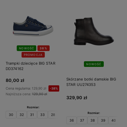
NOWOŚĆ
38%
PROMOCJA
Trampki dziecięce BIG STAR
NOWOŚĆ
DD374162
Skórzane botki damskie BIG
80,00 zł
STAR UU274353
Cena regularna:
129,90 zł
-38%
Najniższa cena:
129,90 zł
329,90 zł
Rozmiar:
Rozmiar:
30
32
31
33
28
29
34
35
36
37
38
39
40
41