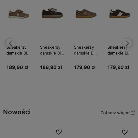
Sneakersy
Sneakersy
Sneakersy
Sneakersy
damskie BIG
damskie BIG
damskie BIG
damskie BIG
STAR
STAR
STAR
STAR
UU274002
UU274004
UU274017
UU274008
189,90 zł
189,90 zł
179,90 zł
179,90 zł
Do
Do
Do
Do
koszyka
koszyka
koszyka
koszyka
Nowości
Zobacz więcej
Do ulubionych
Do ulubi