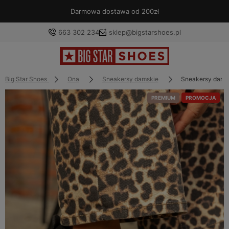
Darmowa dostawa od 200zł
663 302 234
sklep@bigstarshoes.pl
Big Star Shoes
Ona
Sneakersy damskie
Sneakersy dams
PREMIUM
PROMOCJA