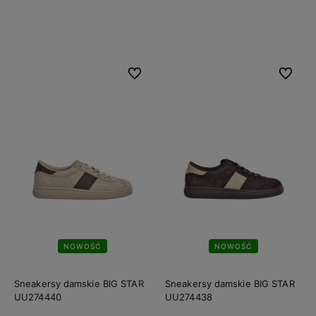
Do koszyka
Do koszyka
Do ulubionych
Do ulubi
NOWOŚĆ
NOWOŚĆ
Sneakersy damskie BIG STAR
Sneakersy damskie BIG STAR
UU274440
UU274438