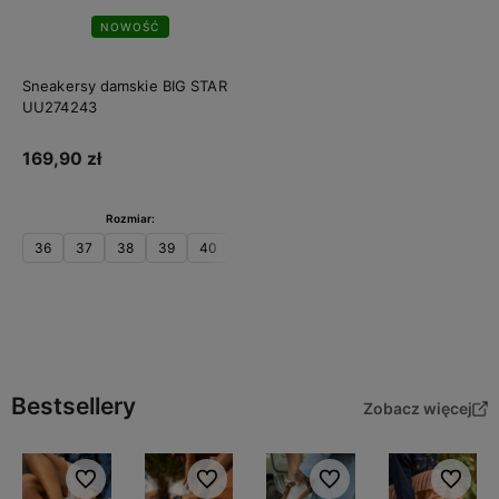
NOWOŚĆ
Sneakersy damskie BIG STAR
UU274243
169,90 zł
Rozmiar:
36
37
38
39
40
41
Do koszyka
Bestsellery
Zobacz więcej
Do ulubionych
Do ulubionych
Do ulubionych
Do ulubi