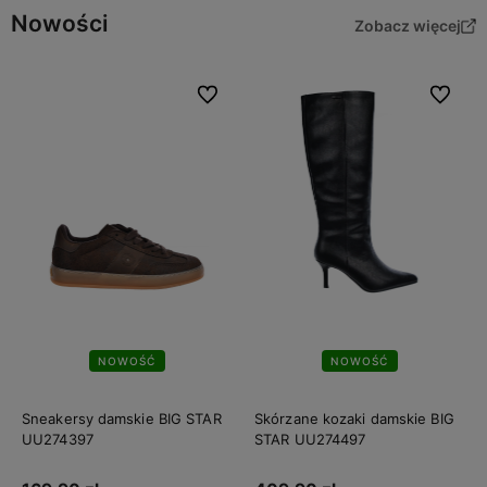
Nowości
Zobacz więcej
Do ulubionych
Do ulubi
NOWOŚĆ
NOWOŚĆ
Sneakersy damskie BIG STAR
Skórzane kozaki damskie BIG
UU274397
STAR UU274497