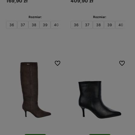
169,90 zł
409,90 zł
Rozmiar:
Rozmiar:
36
37
38
39
40
41
36
37
38
39
40
41
Do koszyka
Do koszyka
Do ulubionych
Do ulubi