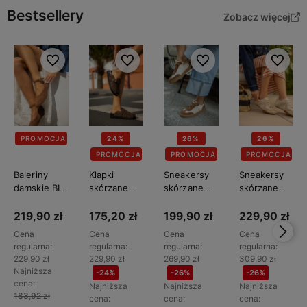
Bestsellery
Zobacz więcej
Do ulubionych
Do ulubionych
Do ulubionych
Do ulubi
PROMOCJA
24%
26%
26%
PROMOCJA
PROMOCJA
PROMOCJA
Baleriny
Klapki
Sneakersy
Sneakersy
damskie BIG
skórzane
skórzane
skórzane
STAR
damskie BIG
damskie BIG
damskie BIG
TT274211
STAR
STAR
STAR
219,90 zł
175,20 zł
199,90 zł
229,90 zł
TT274952
TT274713
TT274577
Cena
Cena
Cena
Cena
regularna:
regularna:
regularna:
regularna:
229,90 zł
229,90 zł
269,90 zł
309,90 zł
Najniższa
-24%
-26%
-26%
cena:
Najniższa
Najniższa
Najniższa
183,92 zł
cena:
cena:
cena: