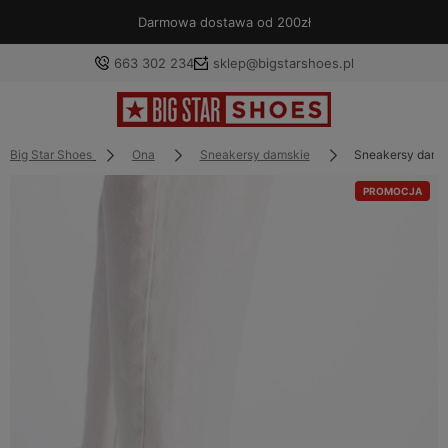
Darmowa dostawa od 200zł
663 302 234
sklep@bigstarshoes.pl
Big Star Shoes
Ona
Sneakersy damskie
Sneakersy dams
PROMOCJA