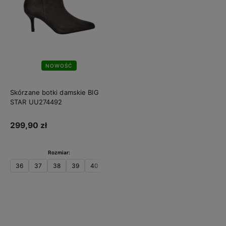
NOWOŚĆ
Skórzane botki damskie BIG
STAR UU274492
299,90 zł
Rozmiar:
36
37
38
39
40
41
Do koszyka