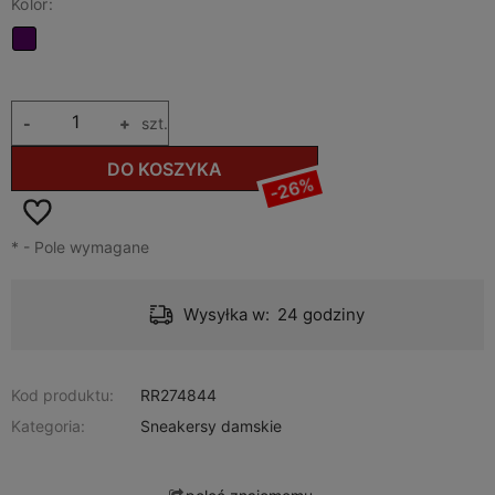
Kolor:
-
+
szt.
DO KOSZYKA
-26%
*
- Pole wymagane
Wysyłka w:
24 godziny
Kod produktu:
RR274844
Kategoria:
Sneakersy damskie