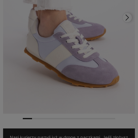
Nasi kurierzy ruszyli już w drogę z paczkami. Jeśli złożysz