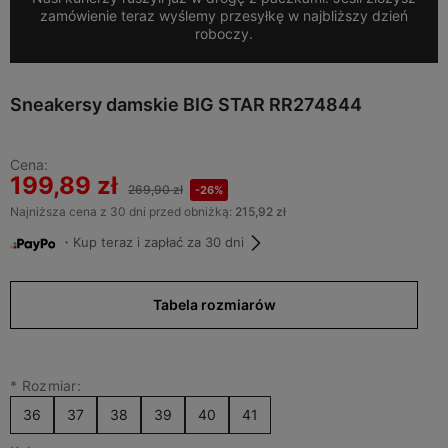
zamówienie teraz wyślemy przesyłkę w najbliższy dzień
roboczy.
Sneakersy damskie BIG STAR RR274844
Cena:
199,89 zł
269,90 zł
-26%
Najniższa cena z 30 dni przed obniżką:
215,92 zł
・Kup teraz i zapłać za 30 dni
Tabela rozmiarów
*
Rozmiar:
36
37
38
39
40
41