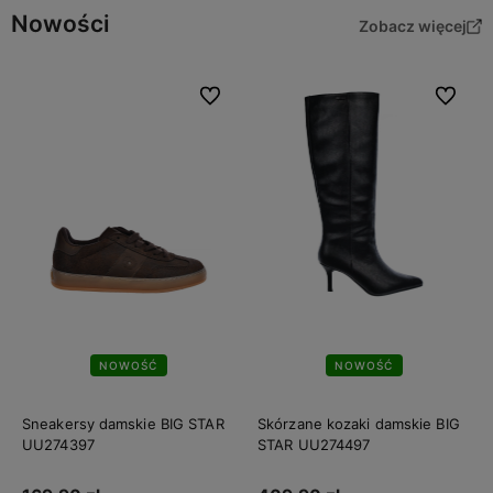
Nowości
Zobacz więcej
Do ulubionych
Do ulubi
NOWOŚĆ
NOWOŚĆ
Sneakersy damskie BIG STAR
Skórzane kozaki damskie BIG
UU274397
STAR UU274497