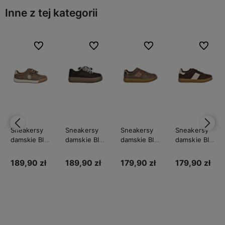
Inne z tej kategorii
bionych
bionych
Do ulubionych
Do ulubionych
Do ulubionych
Do ulubionych
Do ulubionych
Do ulubionych
Do ulubi
Do ulubi
Sneakersy
Sneakersy
Sneakersy
Sneakersy
damskie BIG
damskie BIG
damskie BIG
damskie BIG
STAR
STAR
STAR
STAR
UU274002
UU274004
UU274017
UU274008
189,90 zł
189,90 zł
179,90 zł
179,90 zł
Do
Do
Do
Do
koszyka
koszyka
koszyka
koszyka