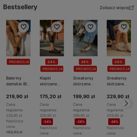
Bestsellery
Zobacz więcej
Do ulubionych
Do ulubionych
Do ulubionych
Do ulubi
PROMOCJA
24%
26%
26%
PROMOCJA
PROMOCJA
PROMOCJA
Baleriny
Klapki
Sneakersy
Sneakersy
damskie BIG
skórzane
skórzane
skórzane
STAR
damskie BIG
damskie BIG
damskie BIG
TT274211
STAR
STAR
STAR
219,90 zł
175,20 zł
199,90 zł
229,90 zł
TT274952
TT274713
TT274577
Cena
Cena
Cena
Cena
regularna:
regularna:
regularna:
regularna:
229,90 zł
229,90 zł
269,90 zł
309,90 zł
Najniższa
-24%
-26%
-26%
cena:
Najniższa
Najniższa
Najniższa
183,92 zł
cena:
cena:
cena: