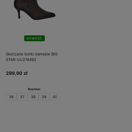
NOWOŚĆ
Skórzane botki damskie BIG
STAR UU274492
299,90 zł
Rozmiar:
36
37
38
39
40
41
Do koszyka