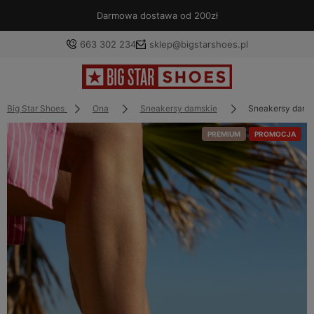
Darmowa dostawa od 200zł
663 302 234
sklep@bigstarshoes.pl
Big Star Shoes
Ona
Sneakersy damskie
Sneakersy dams
PREMIUM
PROMOCJA