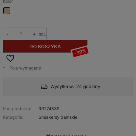
Kolor:
-
+
szt.
DO KOSZYKA
-39%
*
- Pole wymagane
Wysyłka w:
24 godziny
Kod produktu:
RR274839
Kategoria:
Sneakersy damskie