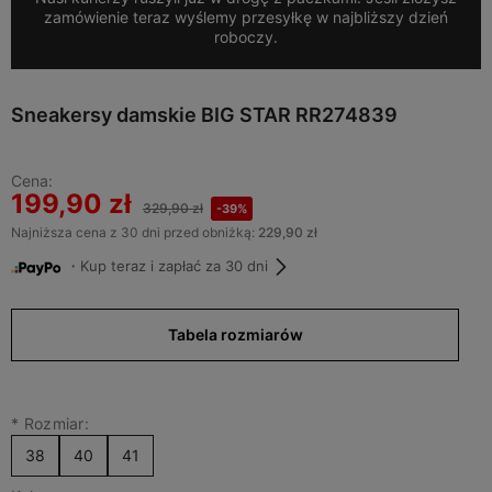
zamówienie teraz wyślemy przesyłkę w najbliższy dzień
roboczy.
Sneakersy damskie BIG STAR RR274839
Cena:
199,90 zł
329,90 zł
-39%
Najniższa cena z 30 dni przed obniżką:
229,90 zł
・Kup teraz i zapłać za 30 dni
Tabela rozmiarów
*
Rozmiar:
38
40
41