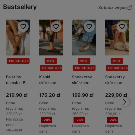
Bestsellery
Zobacz więcej
Do ulubionych
Do ulubionych
Do ulubionych
Do ulubi
PROMOCJA
24%
26%
26%
PROMOCJA
PROMOCJA
PROMOCJA
Baleriny
Klapki
Sneakersy
Sneakersy
damskie BIG
skórzane
skórzane
skórzane
STAR
damskie BIG
damskie BIG
damskie BIG
TT274211
STAR
STAR
STAR
219,90 zł
175,20 zł
199,90 zł
229,90 zł
TT274952
TT274713
TT274577
Cena
Cena
Cena
Cena
regularna:
regularna:
regularna:
regularna:
229,90 zł
229,90 zł
269,90 zł
309,90 zł
Najniższa
-24%
-26%
-26%
cena:
Najniższa
Najniższa
Najniższa
183,92 zł
cena:
cena:
cena: