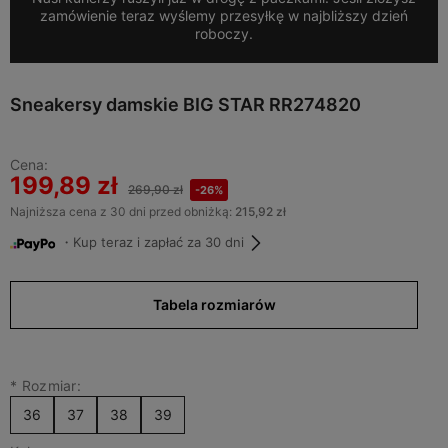
zamówienie teraz wyślemy przesyłkę w najbliższy dzień
roboczy.
Sneakersy damskie BIG STAR RR274820
Cena:
199,89 zł
269,90 zł
-26%
Najniższa cena z 30 dni przed obniżką:
215,92 zł
・Kup teraz i zapłać za 30 dni
Tabela rozmiarów
*
Rozmiar:
36
37
38
39