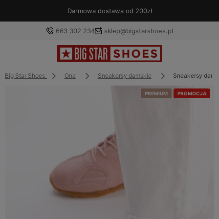
Darmowa dostawa od 200zł
663 302 234
sklep@bigstarshoes.pl
Big Star Shoes
Ona
Sneakersy damskie
Sneakersy dams
PREMIUM
PROMOCJA