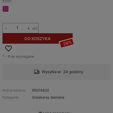
Kolor:
-
+
szt.
DO KOSZYKA
-26%
*
- Pole wymagane
Wysyłka w:
24 godziny
Kod produktu:
RR274820
Kategoria:
Sneakersy damskie