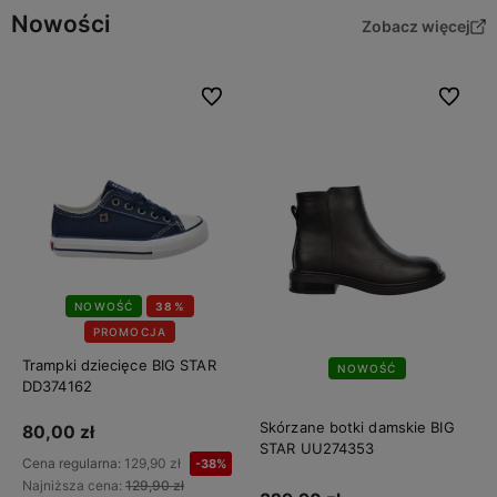
Nowości
Zobacz więcej
Do ulubionych
Do ulubi
NOWOŚĆ
38%
PROMOCJA
Trampki dziecięce BIG STAR
NOWOŚĆ
DD374162
Skórzane botki damskie BIG
80,00 zł
STAR UU274353
Cena regularna:
129,90 zł
-38%
Najniższa cena:
129,90 zł