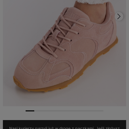
Nasi kurierzy ruszyli już w drogę z paczkami. Jeśli złożysz