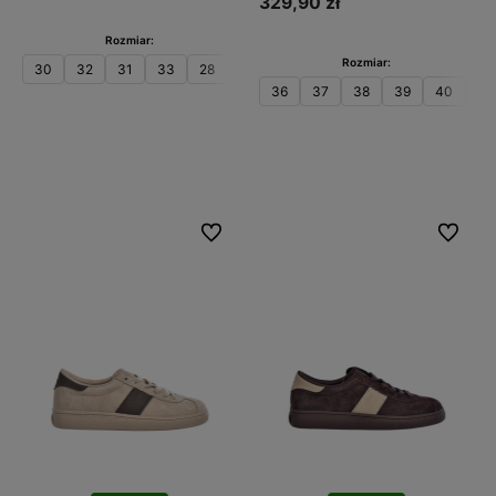
329,90 zł
Rozmiar:
Rozmiar:
30
32
31
33
28
29
34
35
36
37
38
39
40
41
Do koszyka
Do koszyka
Do ulubionych
Do ulubi