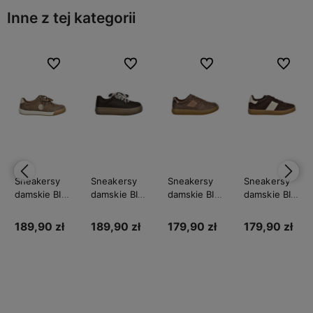
Inne z tej kategorii
bionych
bionych
Do ulubionych
Do ulubionych
Do ulubionych
Do ulubionych
Do ulubionych
Do ulubionych
Do ulubi
Do ulubi
Sneakersy
Sneakersy
Sneakersy
Sneakersy
damskie BIG
damskie BIG
damskie BIG
damskie BIG
STAR
STAR
STAR
STAR
UU274002
UU274004
UU274017
UU274008
189,90 zł
189,90 zł
179,90 zł
179,90 zł
Do
Do
Do
Do
koszyka
koszyka
koszyka
koszyka