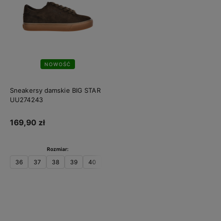
NOWOŚĆ
Sneakersy damskie BIG STAR
UU274243
169,90 zł
Rozmiar:
36
37
38
39
40
41
Do koszyka