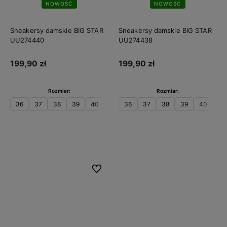
NOWOŚĆ
NOWOŚĆ
Sneakersy damskie BIG STAR
Sneakersy damskie BIG STAR
UU274440
UU274438
199,90 zł
199,90 zł
Rozmiar:
Rozmiar:
36
37
38
39
40
41
36
37
38
39
40
41
Do koszyka
Do koszyka
Do ulubionych