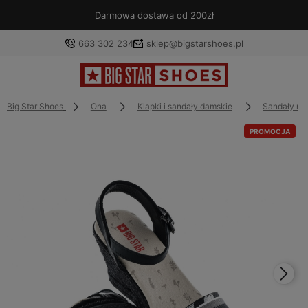
Darmowa dostawa od 200zł
663 302 234
sklep@bigstarshoes.pl
Big Star Shoes
Ona
Klapki i sandały damskie
Sandały na
PROMOCJA