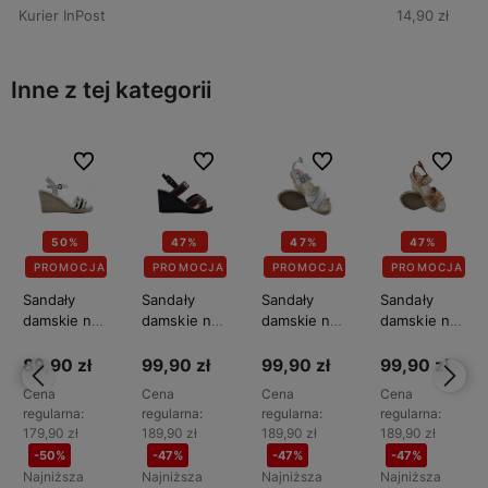
Kurier InPost
14,90 zł
Inne z tej kategorii
bionych
bionych
Do ulubionych
Do ulubionych
Do ulubionych
Do ulubionych
Do ulubionych
Do ulubionych
Do ulubi
Do ulubi
50%
47%
47%
47%
PROMOCJA
PROMOCJA
PROMOCJA
PROMOCJA
Sandały
Sandały
Sandały
Sandały
damskie na
damskie na
damskie na
damskie na
koturnie BIG
koturnie BIG
koturnie BIG
koturnie BIG
STAR
STAR
STAR
STAR
89,90 zł
99,90 zł
99,90 zł
99,90 zł
LL274878
LL274881
LL274882
LL274883
Cena
Cena
Cena
Cena
regularna:
regularna:
regularna:
regularna:
179,90 zł
189,90 zł
189,90 zł
189,90 zł
-50%
-47%
-47%
-47%
Najniższa
Najniższa
Najniższa
Najniższa