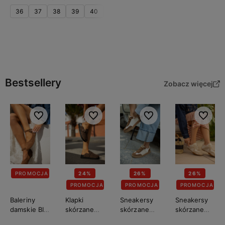
36
37
38
39
40
41
Do koszyka
Bestsellery
Zobacz więcej
Do ulubionych
Do ulubionych
Do ulubionych
Do ulubi
PROMOCJA
24%
26%
26%
PROMOCJA
PROMOCJA
PROMOCJA
Baleriny
Klapki
Sneakersy
Sneakersy
damskie BIG
skórzane
skórzane
skórzane
STAR
damskie BIG
damskie BIG
damskie BIG