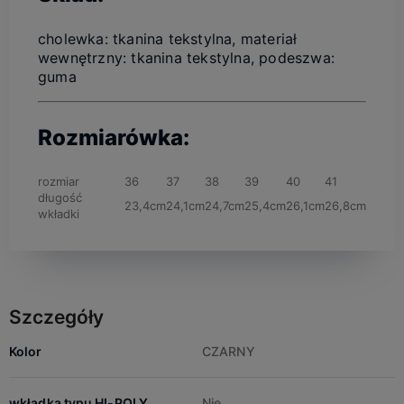
cholewka: tkanina tekstylna, materiał
wewnętrzny: tkanina tekstylna, podeszwa:
guma
Rozmiarówka:
rozmiar
36
37
38
39
40
41
długość
23,4cm
24,1cm
24,7cm
25,4cm
26,1cm
26,8cm
wkładki
Szczegóły
Kolor
CZARNY
wkładka typu HI-POLY
Nie