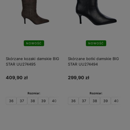
NOWOŚĆ
NOWOŚĆ
Skórzane kozaki damskie BIG
Skórzane botki damskie BIG
STAR UU274495
STAR UU274494
409,90 zł
299,90 zł
Rozmiar:
Rozmiar:
36
37
38
39
40
41
36
37
38
39
40
41
Do koszyka
Do koszyka