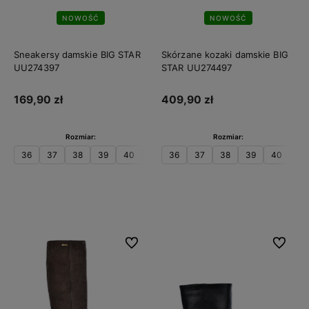
NOWOŚĆ
NOWOŚĆ
Sneakersy damskie BIG STAR
Skórzane kozaki damskie BIG
UU274397
STAR UU274497
169,90 zł
409,90 zł
Rozmiar:
Rozmiar:
36
37
38
39
40
41
36
37
38
39
40
41
Do koszyka
Do koszyka
Do ulubionych
Do ulubi