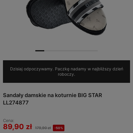
Dzisiaj odpoczywamy. Paczkę nadamy w najbliższy dzień
roboczy.
Sandały damskie na koturnie BIG STAR
LL274877
Cena:
89,90 zł
179,90 zł
-50%