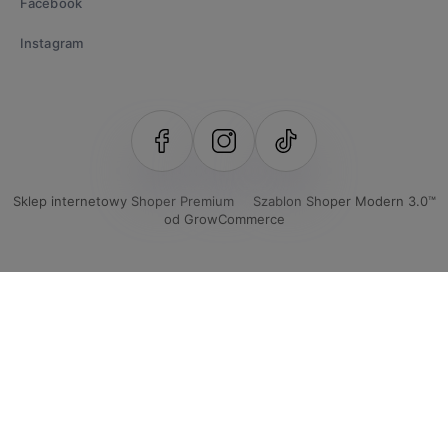
Facebook
Instagram
Sklep internetowy Shoper Premium
Szablon Shoper Modern 3.0™
od GrowCommerce