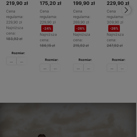
TT274211
STAR
STAR
STAR
219,90 zł
175,20 zł
199,90 zł
229,90 zł
TT274952
TT274713
TT274577
Cena
Cena
Cena
Cena
regularna:
regularna:
regularna:
regularna:
229,90 zł
229,90 zł
269,90 zł
309,90 zł
Najniższa
-24%
-26%
-26%
cena:
Najniższa
Najniższa
Najniższa
183,92 zł
cena:
cena:
cena:
186,15 zł
215,92 zł
247,92 zł
Rozmiar:
Rozmiar:
Rozmiar:
Rozmiar:
36
37
38
39
40
36
37
38
41
36
37
38
39
36
37
38
Do
Do
Do
Do
koszyka
koszyka
koszyka
koszyka