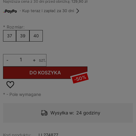
Najniższa cena z 30 dni przed obniżką:
129,90 zł
・Kup teraz i zapłać za 30 dni
*
Rozmiar:
37
39
40
-
+
szt.
DO KOSZYKA
-50%
*
- Pole wymagane
Wysyłka w:
24 godziny
Kod produktu:
LL274877