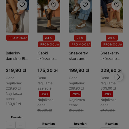
Do ulubionych
Do ulubionych
Do ulubionych
Do ulubi
PROMOCJA
24%
26%
26%
PROMOCJA
PROMOCJA
PROMOCJA
Baleriny
Klapki
Sneakersy
Sneakersy
damskie BIG
skórzane
skórzane
skórzane
STAR
damskie BIG
damskie BIG
damskie BIG
TT274211
STAR
STAR
STAR
219,90 zł
175,20 zł
199,90 zł
229,90 zł
TT274952
TT274713
TT274577
Cena
Cena
Cena
Cena
regularna:
regularna:
regularna:
regularna:
229,90 zł
229,90 zł
269,90 zł
309,90 zł
Najniższa
-24%
-26%
-26%
cena:
Najniższa
Najniższa
Najniższa
183,92 zł
cena:
cena:
cena:
186,15 zł
215,92 zł
247,92 zł
Rozmiar:
Rozmiar:
Rozmiar:
Rozmiar:
36
37
38
39
40