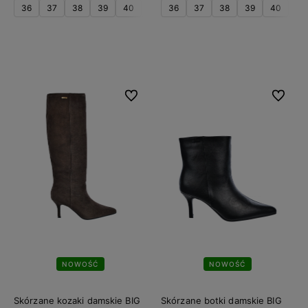
36
37
38
39
40
41
36
37
38
39
40
41
Do koszyka
Do koszyka
Do ulubionych
Do ulubi
NOWOŚĆ
NOWOŚĆ
Skórzane kozaki damskie BIG
Skórzane botki damskie BIG