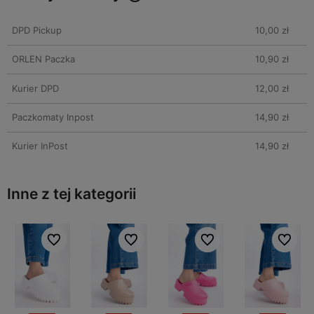
DPD Pickup
10,00 zł
ORLEN Paczka
10,90 zł
Kurier DPD
12,00 zł
Paczkomaty Inpost
14,90 zł
Kurier InPost
14,90 zł
Inne z tej kategorii
bionych
bionych
Do ulubionych
Do ulubionych
Do ulubionych
Do ulubionych
Do ulubionych
Do ulubionych
Do ulubi
Do ulubi