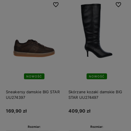
Do ulubionych
Do ulubi
NOWOŚĆ
NOWOŚĆ
Sneakersy damskie BIG STAR
Skórzane kozaki damskie BIG
UU274397
STAR UU274497
169,90 zł
409,90 zł
Rozmiar:
Rozmiar: