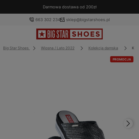
Darmowa dostawa od 200zł
663 302 234
sklep@bigstarshoes.pl
Big Star Shoes
Wiosna / Lato 2022
Kolekcja damska
KLA
PROMOCJA