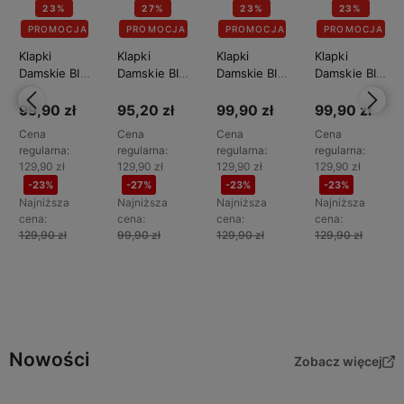
23%
27%
23%
23%
PROMOCJA
PROMOCJA
PROMOCJA
PROMOCJA
Klapki
Klapki
Klapki
Klapki
Damskie BIG
Damskie BIG
Damskie BIG
Damskie BIG
STAR
STAR
STAR
STAR
NN274015
NN274016
NN274019
NN274020
99,90 zł
95,20 zł
99,90 zł
99,90 zł
Cena
Cena
Cena
Cena
regularna:
regularna:
regularna:
regularna:
129,90 zł
129,90 zł
129,90 zł
129,90 zł
-23%
-27%
-23%
-23%
Najniższa
Najniższa
Najniższa
Najniższa
cena:
cena:
cena:
cena:
129,90 zł
99,90 zł
129,90 zł
129,90 zł
Do
Do
Do
Do
koszyka
koszyka
koszyka
koszyka
Nowości
Zobacz więcej