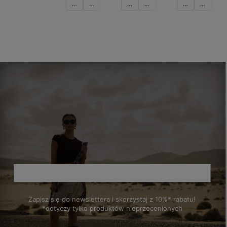
36
37
38
41
36
37
38
39
36
37
38
Do
Do
Do
Do
koszyka
koszyka
koszyka
koszyka
Zapisz się do newslettera i skorzystaj z 10%* rabatu!
*dotyczy tylko produktów nieprzecenionych