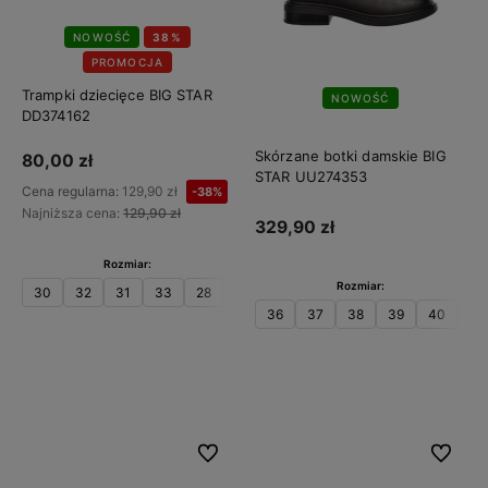
NOWOŚĆ
38%
PROMOCJA
Trampki dziecięce BIG STAR
NOWOŚĆ
DD374162
Skórzane botki damskie BIG
80,00 zł
STAR UU274353
Cena regularna:
129,90 zł
-38%
Najniższa cena:
129,90 zł
329,90 zł
Rozmiar:
Rozmiar:
30
32
31
33
28
29
34
35
36
37
38
39
40
41
Do koszyka
Do koszyka
Do ulubionych
Do ulubi