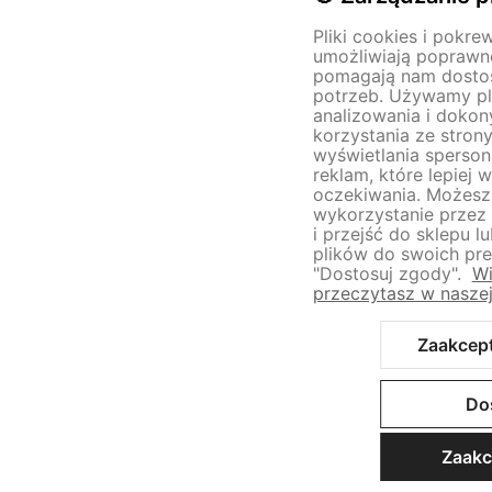
Pliki cookies i pokre
umożliwiają poprawne
pomagają nam dosto
potrzeb. Używamy pl
analizowania i doko
korzystania ze strony
wyświetlania sperson
reklam, które lepiej 
oczekiwania. Możes
wykorzystanie przez 
i przejść do sklepu 
plików do swoich pref
"Dostosuj zgody".
Wi
przeczytasz w naszej
Zaakcept
Do
Zaakc