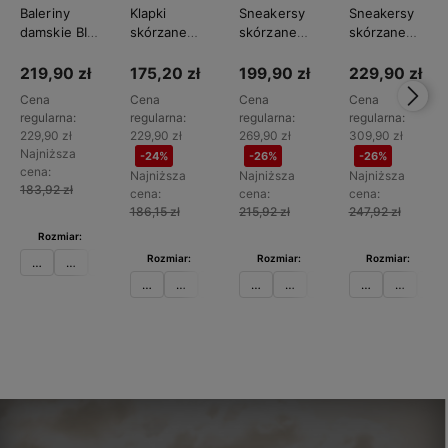
Baleriny
Klapki
Sneakersy
Sneakersy
damskie BIG
skórzane
skórzane
skórzane
STAR
damskie BIG
damskie BIG
damskie BIG
TT274211
STAR
STAR
STAR
219,90 zł
175,20 zł
199,90 zł
229,90 zł
TT274952
TT274713
TT274577
Cena
Cena
Cena
Cena
regularna:
regularna:
regularna:
regularna:
229,90 zł
229,90 zł
269,90 zł
309,90 zł
Najniższa
-24%
-26%
-26%
cena:
Najniższa
Najniższa
Najniższa
183,92 zł
cena:
cena:
cena:
186,15 zł
215,92 zł
247,92 zł
Rozmiar:
Rozmiar:
Rozmiar:
Rozmiar:
36
37
38
39
40
36
37
38
41
36
37
38
39
36
37
38
Do
Do
Do
Do
koszyka
koszyka
koszyka
koszyka