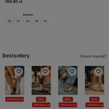
169,90 zł
Rozmiar:
36
37
38
39
40
41
Do koszyka
Bestsellery
Zobacz więcej
Do ulubionych
Do ulubionych
Do ulubionych
Do ulubi
PROMOCJA
24%
26%
26%
PROMOCJA
PROMOCJA
PROMOCJA