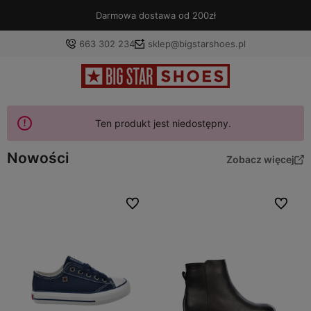
Darmowa dostawa od 200zł
663 302 234
sklep@bigstarshoes.pl
Ten produkt jest niedostępny.
Nowości
Zobacz więcej
Do ulubionych
Do ulubi