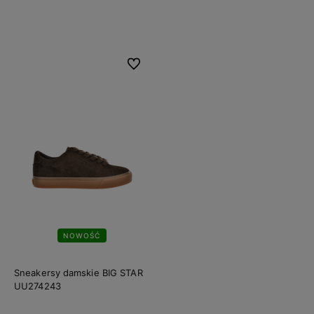
Do koszyka
Do koszyka
Do ulubionych
NOWOŚĆ
Sneakersy damskie BIG STAR
UU274243