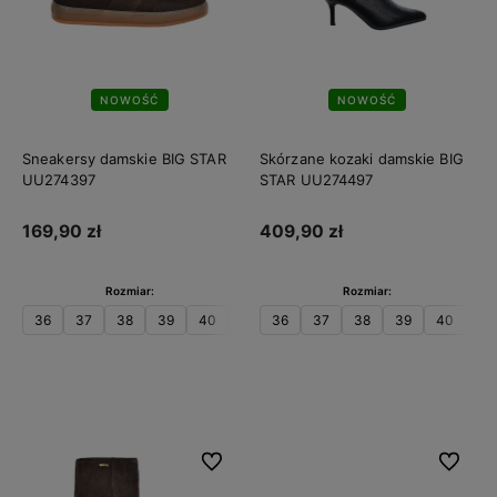
NOWOŚĆ
NOWOŚĆ
Sneakersy damskie BIG STAR
Skórzane kozaki damskie BIG
UU274397
STAR UU274497
169,90 zł
409,90 zł
Rozmiar:
Rozmiar:
36
37
38
39
40
41
36
37
38
39
40
41
Do koszyka
Do koszyka
Do ulubionych
Do ulubi