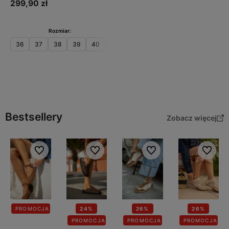
299,90 zł
Rozmiar:
36
37
38
39
40
41
Do koszyka
Bestsellery
Zobacz więcej
Do ulubionych
Do ulubionych
Do ulubionych
Do ulubi
PROMOCJA
24%
26%
26%
PROMOCJA
PROMOCJA
PROMOCJA