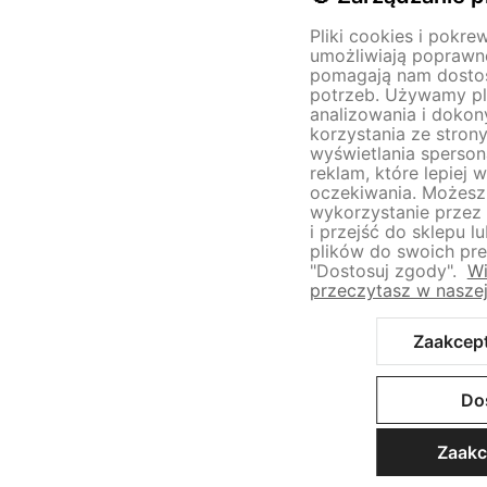
Pliki cookies i pokre
umożliwiają poprawne
pomagają nam dosto
potrzeb. Używamy pl
analizowania i doko
korzystania ze strony
wyświetlania sperson
reklam, które lepiej 
oczekiwania. Możes
wykorzystanie przez 
i przejść do sklepu 
plików do swoich pref
"Dostosuj zgody".
Wi
przeczytasz w naszej
Zaakcept
Do
Zaakc