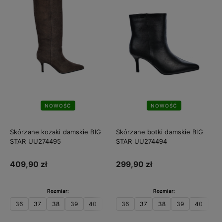
NOWOŚĆ
NOWOŚĆ
Skórzane kozaki damskie BIG
Skórzane botki damskie BIG
STAR UU274495
STAR UU274494
409,90 zł
299,90 zł
Rozmiar:
Rozmiar:
36
37
38
39
40
41
36
37
38
39
40
41