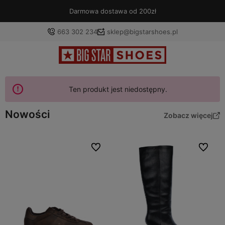
Darmowa dostawa od 200zł
663 302 234
sklep@bigstarshoes.pl
Ten produkt jest niedostępny.
Nowości
Zobacz więcej
Do ulubionych
Do ulubi