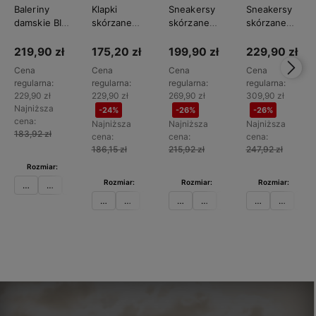
Baleriny
Klapki
Sneakersy
Sneakersy
damskie BIG
skórzane
skórzane
skórzane
STAR
damskie BIG
damskie BIG
damskie BIG
TT274211
STAR
STAR
STAR
219,90 zł
175,20 zł
199,90 zł
229,90 zł
TT274952
TT274713
TT274577
Cena
Cena
Cena
Cena
regularna:
regularna:
regularna:
regularna:
229,90 zł
229,90 zł
269,90 zł
309,90 zł
Najniższa
-24%
-26%
-26%
cena:
Najniższa
Najniższa
Najniższa
183,92 zł
cena:
cena:
cena:
186,15 zł
215,92 zł
247,92 zł
Rozmiar:
Rozmiar:
Rozmiar:
Rozmiar:
36
37
38
39
40
36
37
38
39
36
41
37
38
39
36
37
38
Do
Do
Do
Do
koszyka
koszyka
koszyka
koszyka