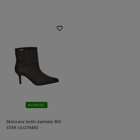
Do koszyka
Do koszyka
Do ulubionych
NOWOŚĆ
Skórzane botki damskie BIG
STAR UU274492